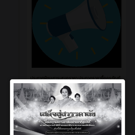
ประกาศผู้ชนะการเสนอราคา ประกวดราคาซื้อครุภัณฑ์
ห้องปฏิบัติการคอมพิวเตอร์ ทางการบัญชีและ
โปรแกรมบัญชีด้วยระบบปฏิบัติการอัจฉริยะแบบอินเต
อร์แอคทีฟ วิทยาลัยการอาชีพโนนดินแดงตำบลโนน
ดินแดง อำเภอโนนดินแดง จังหวัดบุรีรัมย์ จำนวน ๑ ชุด
ด้วยวิธีประกวดราคาอิเล็กทรอนิกส์ (e-bidding)
128
0
บทความ