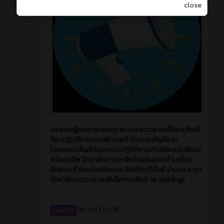
close
ประกาศผู้ชนะการเสนอราคา ประกวดราคาซื้อครุภัณฑ์
ห้องปฏิบัติการคอมพิวเตอร์ ทางการบัญชีและ
โปรแกรมบัญชีด้วยระบบปฏิบัติการอัจฉริยะแบบอินเต
อร์แอคทีฟ วิทยาลัยการอาชีพโนนดินแดงตำบลโนน
ดินแดง อำเภอโนนดินแดง จังหวัดบุรีรัมย์ จำนวน ๑ ชุด
ด้วยวิธีประกวดราคาอิเล็กทรอนิกส์ (e-bidding)
128
0
บทความ