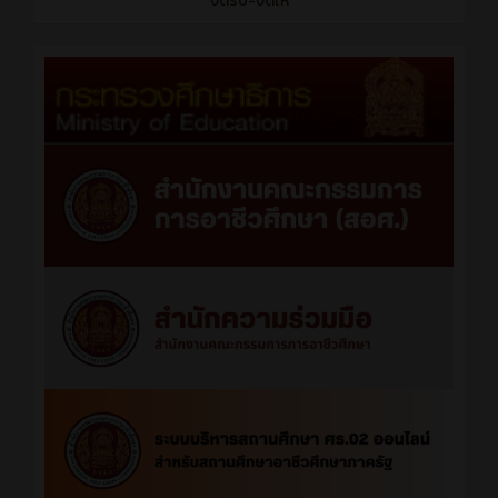
งดรับ-งดให้