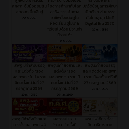
ลูกหนี้ ช.พ.ค.ได้เฮ
ศธ.- รง. จับมือเชื่อม
ศธ.จับมือ INET
สกสค. จับมือออมสิน
โยงการศึกษากับโลก
ปฏิวัติข้อมูลการศึกษา
ลดดอกเบี้ยเงินกู้
อาชีพ วางเส้นทาง
เปิดตัว "EduPass"
อาชีพตั้งแต่อยู่ใน
ดันไทยสู่ยุค MoE
2 ส.ค. 2569
ห้องเรียน ชูโมเดล
Digital Era 2570
"เรียนไปด้วย มีงานทำ
29 ก.ค. 2569
มีรายได้"
31 ก.ค. 2569
สพฐ.มีคำสั่งบรรจุ
สพฐ.มีคำสั่งย้ายและ
สพฐ.มีคำสั่งบรรจุ
และแต่งตั้ง "รอง
แต่งตั้ง "รอง
และแต่งตั้ง ผอ.สพท.
ผอ.สพท." ใหม่ 4 ราย
ผอ.สพท." 9 ราย มี
3 ราย มีผลตั้งแต่วันที่
มีผลตั้งแต่วันที่ 27
ผลตั้งแต่วันที่ 27
27 กรกฎาคม 2569
กรกฎาคม 2569
กรกฎาคม 2569
28 ก.ค. 2569
29 ก.ค. 2569
29 ก.ค. 2569
สพฐ.มีคำสั่งย้ายและ
ผลการประชุม
ครม.ไฟเขียว ตั้ง 5
แต่งตั้ง ผอ.สพท. 40
"ก.ค.ศ." ครั้งที่
ศึกษาธิการภาค