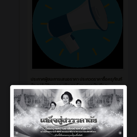
ประกาศผู้ชนะการเสนอราคา ประกวดราคาซื้อครุภัณฑ์
ห้องปฏิบัติการคอมพิวเตอร์ ทางการบัญชีและ
โปรแกรมบัญชีด้วยระบบปฏิบัติการอัจฉริยะแบบอินเต
อร์แอคทีฟ วิทยาลัยการอาชีพโนนดินแดงตำบลโนน
ดินแดง อำเภอโนนดินแดง จังหวัดบุรีรัมย์ จำนวน ๑ ชุด
ด้วยวิธีประกวดราคาอิเล็กทรอนิกส์ (e-bidding)
130
0
บทความ