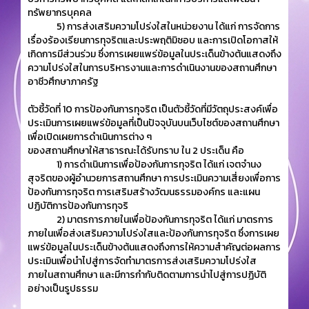
ทรัพยากรบุคคล
5) การส่งเสริมความโปร่งใสในหน่วยงาน ได้แก่ การจัดการ
เรื่องร้องเรียนการทุจริตและประพฤติมิชอบ และการเปิดโอกาสให้
เกิดการมีส่วนร่วม ซึ่งการเผยแพร่ข้อมูลในประเด็นข้างต้นแสดงถึง
ความโปร่งใสในการบริหารงานและการดำเนินงานของสถานศึกษา
อาชีวศึกษาภาครัฐ
ตัวชี้วัดที่ 10 การป้องกันการทุจริต เป็นตัวชี้วัดที่มีวัตถุประสงค์เพื่อ
ประเมินการเผยแพร่ข้อมูลที่เป็นปัจจุบันบนเว็บไซต์ของสถานศึกษา
เพื่อเปิดเผยการดำเนินการต่าง ๆ
ของสถานศึกษาให้สาธารณะได้รับทราบ ใน 2 ประเด็น คือ
1) การดำเนินการเพื่อป้องกันการทุจริต ได้แก่ เจตจำนง
สุจริตของผู้อำนวยการสถานศึกษา การประเมินความเสี่ยงเพื่อการ
ป้องกันการทุจริต การเสริมสร้างวัฒนธรรมองค์กร และแผน
ปฏิบัติการป้องกันการทุจริ
2) มาตรการภายในเพื่อป้องกันการทุจริต ได้แก่ มาตรการ
ภายในเพื่อส่งเสริมความโปร่งใสและป้องกันการทุจริต ซึ่งการเผย
แพร่ข้อมูลในประเด็นข้างต้นแสดงถึงการให้ความสำคัญต่อผลการ
ประเมินเพื่อนำไปสู่การจัดทำมาตรการส่งเสริมความโปร่งใส
ภายในสถานศึกษา และมีการกำกับติดตามการนำไปสู่การปฏิบัติ
อย่างเป็นรูปธรรม